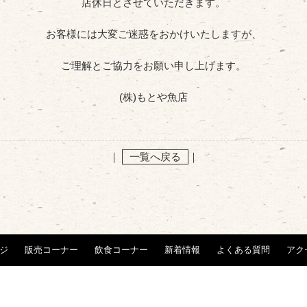
店休日
とさせていただきます。
お客様には大変ご迷惑をおかけいたしますが、
ご理解とご協力をお願い申し上げます。
(株)もとや魚店
｜
一覧へ戻る
｜
ジ
販売コーナー
飲食コーナー
新着情報
よくある質問
アク