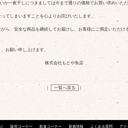
いか一夜干しにつきましては今まで通りの価格でお買い求めいた
なってしまいますことを心よりお詫びいたします。
ながら、安全な商品を継続してお届けし、お客様にご満足いただけ
う、お願い申し上げます。
株式会社もとや魚店
｜
一覧へ戻る
｜
ジ
販売コーナー
飲食コーナー
新着情報
よくある質問
アク